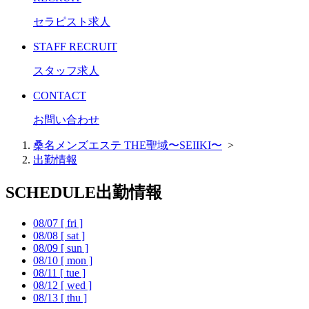
セラピスト求人
STAFF RECRUIT
スタッフ求人
CONTACT
お問い合わせ
桑名メンズエステ THE聖域〜SEIIKI〜
>
出勤情報
SCHEDULE
出勤情報
08/07
[ fri ]
08/08
[ sat ]
08/09
[ sun ]
08/10
[ mon ]
08/11
[ tue ]
08/12
[ wed ]
08/13
[ thu ]