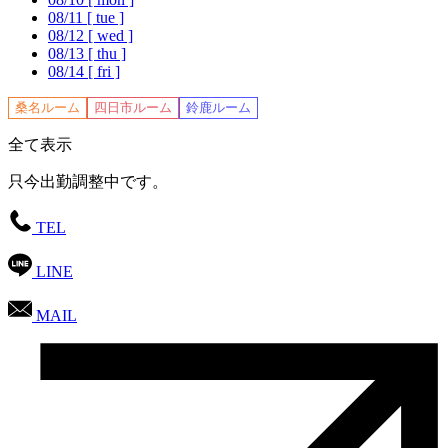
08/11
[ tue ]
08/12
[ wed ]
08/13
[ thu ]
08/14
[ fri ]
桑名ルーム
四日市ルーム
鈴鹿ルーム
全て表示
只今出勤調整中です。
TEL
LINE
MAIL